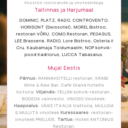
Koostöö restoranide ja vinoteekidega
Tallinnas ja Harjumaal
DOMINIC, PLATZ, RADO, CONTROVENTO,
HORISONT (Swissotel), MOREL Bistroo,
restoran VÕRU, COMO Restoran, PEGASUS,
LEE Brasserie, RADIO, Lore Bistroo, Osteria il
Cru, Kaubamaja Toidumaailm, NOP kohvik-
pood Kadriorus, LUCCA Tabasalus.
Mujal Eestis
Pärnus:
RANNAHOTELLI restoran, KRABI
Wine & Raw Bar, Café Grand hotellis
Victoria.
Viljandis:
FELLINI kohvik-restoran ,
BODEGA veiniresto, VINOSO Vinoteek.
Haapsalus
: VÄIKE ITAALIA trattoria, MULLIGA
& MULLITA vinoteek
Kuressaares
: restoran-
vinoteek PRELUDE,
Tartus:
Hotell ANTONIUS
Restoran.