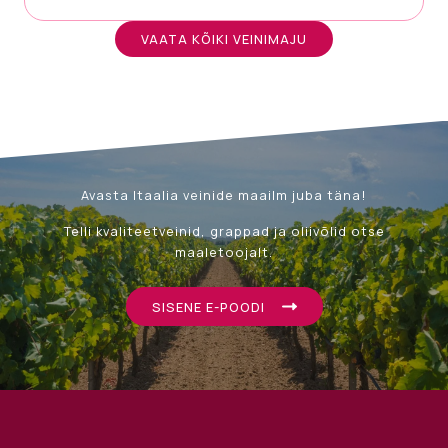
VAATA KÕIKI VEINIMAJU
Avasta Itaalia veinide maailm juba täna!
Telli kvaliteetveinid, grappad ja oliivõlid otse
maaletoojalt.
SISENE E-POODI