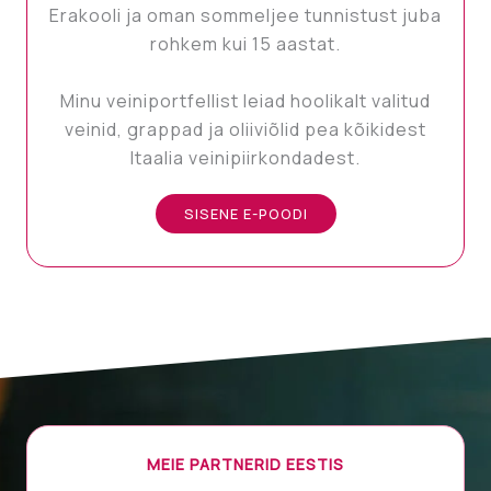
Erakooli ja oman sommeljee tunnistust juba
rohkem kui 15 aastat.
Minu veiniportfellist leiad hoolikalt valitud
veinid, grappad ja oliiviõlid pea kõikidest
Itaalia veinipiirkondadest.
SISENE E-POODI
MEIE PARTNERID EESTIS