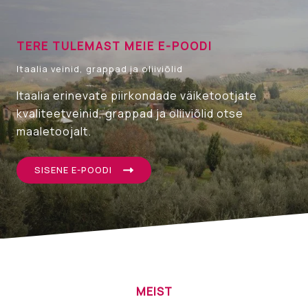
TERE TULEMAST MEIE E-POODI
Itaalia veinid, grappad ja oliiviõlid
Itaalia erinevate piirkondade väiketootjate
kvaliteetveinid, grappad ja oliiviõlid otse
maaletoojalt.
SISENE E-POODI
MEIST