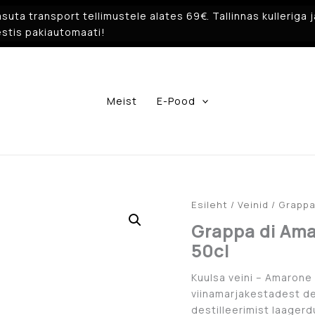
suta transport tellimustele alates 69€. Tallinnas kulleriga j
stis pakiautomaati!
Meist
E-Pood
Esileht
/
Veinid
/ Grappa
Grappa di Ama
50cl
Kuulsa veini – Amarone 
viinamarjakestadest de
destilleerimist laager