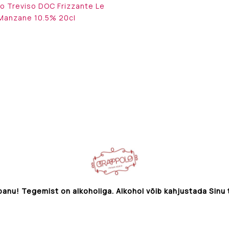
o Treviso DOC Frizzante Le
Manzane 10.5% 20cl
anu! Tegemist on alkoholiga. Alkohol võib kahjustada Sinu 
” 42%vol. 50cl
Grappolo OÜ © 2026