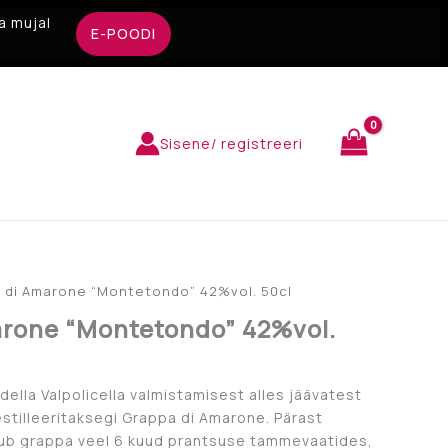
a mujal
E-POODI
Sisene/ registreeri
 di Amarone “Montetondo” 42%vol. 50cl
rone “Montetondo” 42%vol.
della Valpolicella valmistamisest alles jäävatest
stilleeritaksegi Grappa di Amarone. Pärast
dub grappa veel 6 kuud prantsuse tammevaatides,