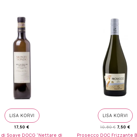
LISA KORVI
LISA KORVI
Algne
Cu
17,50
€
10,80
€
7,50
€
hind
pri
 di Soave DOCG “Nettare di
Prosecco DOC Frizzante B
oli:
is: