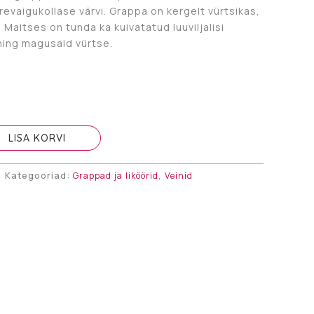
evaigukollase värvi. Grappa on kergelt vürtsikas,
 Maitses on tunda ka kuivatatud luuviljalisi
ning magusaid vürtse.
LISA KORVI
Kategooriad:
Grappad ja liköörid
,
Veinid