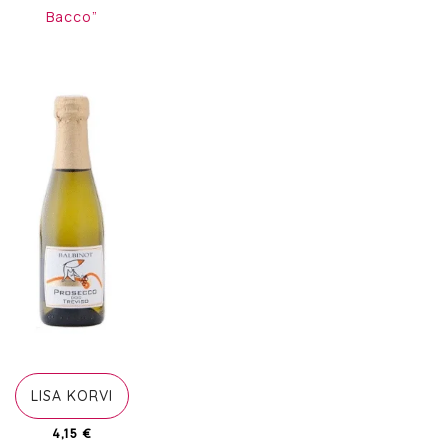
10,80 €.
7,5
Bacco”
LISA KORVI
4,15
€