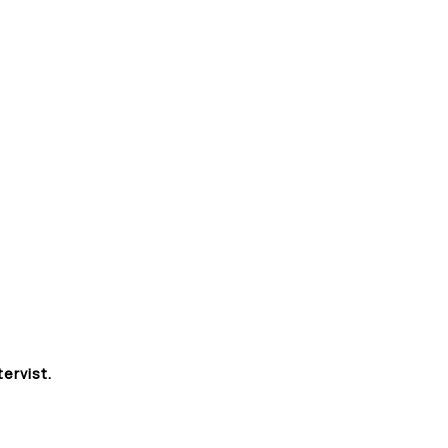
tervist.
Grappa
40,95
€
-
+
LISA KORVI
di
Amarone