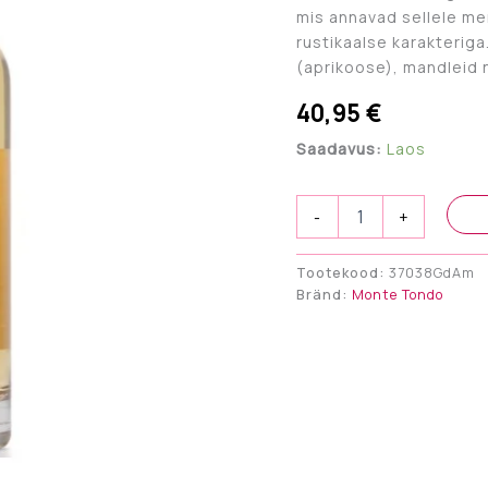
mis annavad sellele mer
rustikaalse karakteriga.
(aprikoose), mandleid 
40,95
€
Saadavus:
Laos
Grappa
-
+
di
Amarone
"Montetondo"
Tootekood:
37038GdAm
42%vol.
Bränd:
Monte Tondo
50cl
kogus