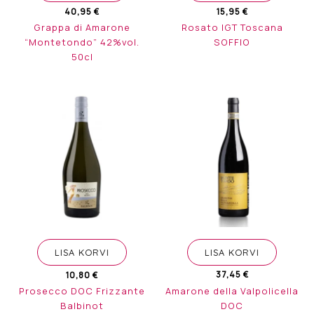
40,95
€
15,95
€
Grappa di Amarone
Rosato IGT Toscana
“Montetondo” 42%vol.
SOFFIO
50cl
LISA KORVI
LISA KORVI
37,45
€
10,80
€
Amarone della Valpolicella
Prosecco DOC Frizzante
DOC
Balbinot