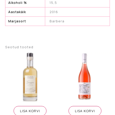
Alkoholi %
15,5
Aastakäik
2016
Marjasort
Barbera
Seotud tooted
LISA KORVI
LISA KORVI