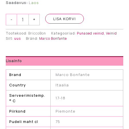
Saadavus:
Laos
Bricco
LISA KORVI
-
+
Bonfante
Nizza
docg
Tootekood:
BriccoBon
Kategooriad:
Punased veinid
,
Veinid
Silt:
uus
Bränd:
Marco Bonfante
Riserva
kogus
Lisainfo
Brand
Marco Bonfante
Country
Itaalia
Serveerimistemp.
17-18
° C
Piirkond
Piemonte
Pudeli maht cl
75