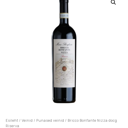
Esileht
/
Veinid
/
Punased veinid
/ Bricco Bonfante Nizza docg
Riserva