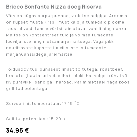
Bricco Bonfante Nizza docg Riserva
Värv on sügav purpurpunane, violetse helgiga. Aroomis
on küpset musta kirssi, mustikaid ja tumedaid ploome,
taustal veidi tammevürtsi, aimatavat vanilli ning nahka.
Maitse on kontsentreerituid ja võimsa tumedate
luuviljaliste ning metsamarja maitsega. Väga pikk
nauditavate küpsete luuviljaliste ja tumedate
marjanüanssidega järelmaitse.
Toidusoovitus: punasest lihast toitutega, roastbeef,
brasato (hautatud veiseliha), ulukiliha, valge trühvli või
kivipuravike lisandiga liharoad. Parim metsaelihaga koos
grillitud polentaga.
Serveerimistemperatuur: 17-18 ˚C
Säilituspotensiaal: 15-20 a.
34,95
€