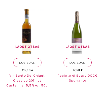
LAOST OTSAS
LAOST OTSAS
LOE EDASI
LOE EDASI
23,89
€
17,58
€
Vin Santo Del Chianti
Recioto di Soave DOCG
Classico 2011, La
Spumante
Castellina 15,5%vol. 50cl