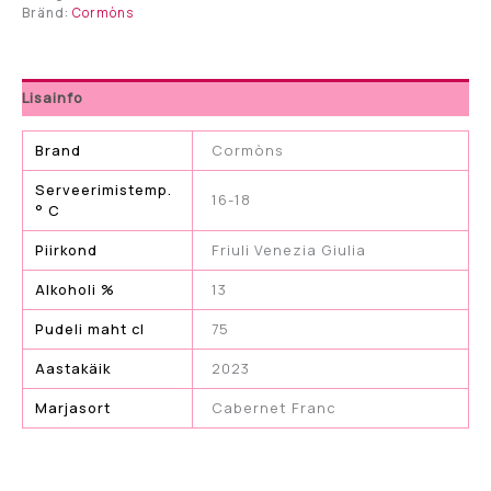
Bränd:
Cormòns
Lisainfo
Brand
Cormòns
Serveerimistemp.
16-18
° C
Piirkond
Friuli Venezia Giulia
Alkoholi %
13
Pudeli maht cl
75
Aastakäik
2023
Marjasort
Cabernet Franc