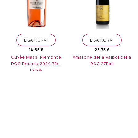
LISA KORVI
LISA KORVI
14,65
€
23,75
€
Cuvèe Massi Piemonte
Amarone della Valpolicella
DOC Rosato 2024 75cl
DOC 375ml
13.5%