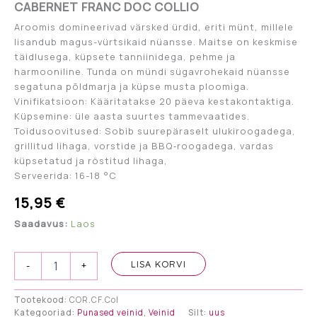
CABERNET FRANC DOC COLLIO
Aroomis domineerivad värsked ürdid, eriti münt, millele
lisandub magus-vürtsikaid nüansse. Maitse on keskmise
täidlusega, küpsete tanniinidega, pehme ja
harmooniline. Tunda on mündi sügavrohekaid nüansse
segatuna põldmarja ja küpse musta ploomiga.
Vinifikatsioon: Kääritatakse 20 päeva kestakontaktiga.
Küpsemine: üle aasta suurtes tammevaatides.
Toidusoovitused: Sobib suurepäraselt ulukiroogadega,
grillitud lihaga, vorstide ja BBQ‑roogadega, vardas
küpsetatud ja röstitud lihaga,
Serveerida: 16-18 °C
15,95
€
Saadavus:
Laos
CABERNET
LISA KORVI
-
+
FRANC
DOC
COLLIO
Tootekood:
COR.CF.Col
Kategooriad:
Punased veinid
,
Veinid
Silt:
uus
kogus