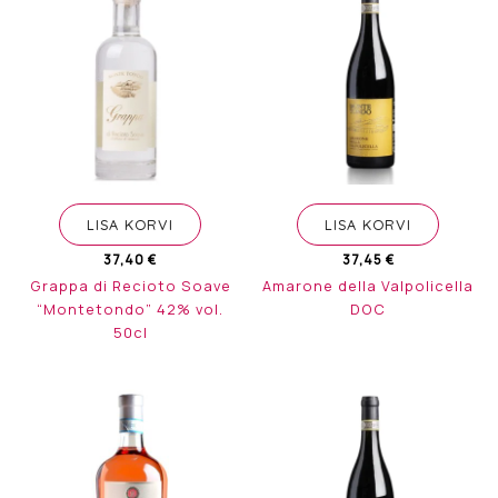
LISA KORVI
LISA KORVI
37,45
€
37,40
€
Amarone della Valpolicella
Grappa di Recioto Soave
DOC
“Montetondo” 42% vol.
50cl