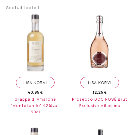
Seotud tooted
LISA KORVI
LISA KORVI
40,95
€
12,25
€
Grappa di Amarone
Prosecco DOC ROSÈ Brut
“Montetondo” 42%vol.
Exclusive Millesimo
50cl