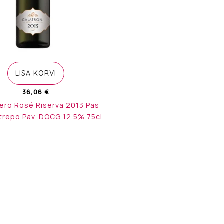
LISA KORVI
36,06
€
Nero Rosé Riserva 2013 Pas
trepo Pav. DOCG 12.5% 75cl