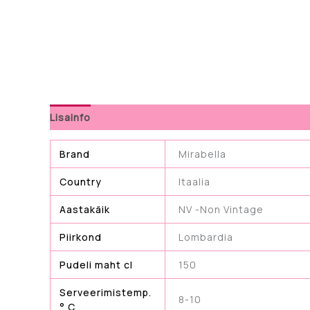
Lisainfo
Brand
Mirabella
Country
Itaalia
Aastakäik
NV -Non Vintage
Piirkond
Lombardia
Pudeli maht cl
150
Serveerimistemp.
8-10
° C