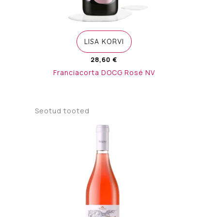
LISA KORVI
28,60
€
Franciacorta DOCG Rosé NV
Seotud tooted