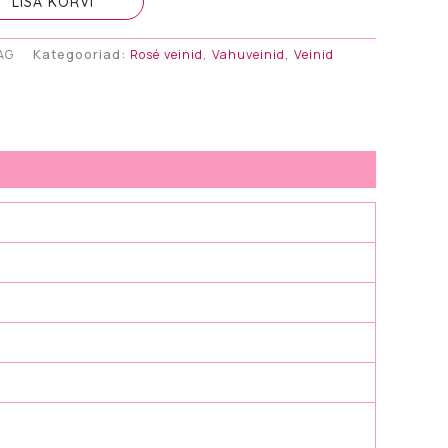
LISA KORVI
AG
Kategooriad:
Rosé veinid
,
Vahuveinid
,
Veinid