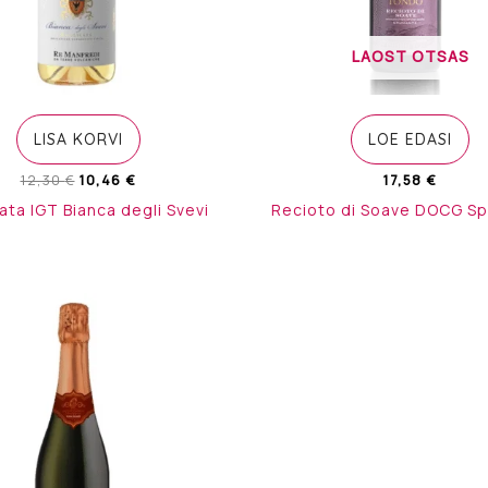
LAOST OTSAS
LISA KORVI
LOE EDASI
Algne
Current
12,30
€
10,46
€
17,58
€
hind
price
cata IGT Bianca degli Svevi
Recioto di Soave DOCG S
oli:
is:
12,30 €.
10,46 €.