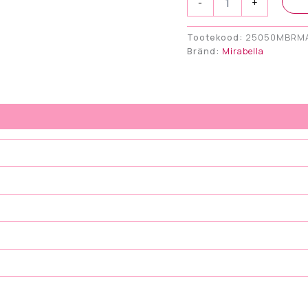
-
+
DOCG
Rosè
Brut
Tootekood:
25050MBRM
NV
Bränd:
Mirabella
Magnum
150cl
kogus