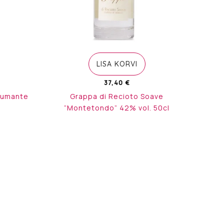
LISA KORVI
37,40
€
pumante
Grappa di Recioto Soave
“Montetondo” 42% vol. 50cl