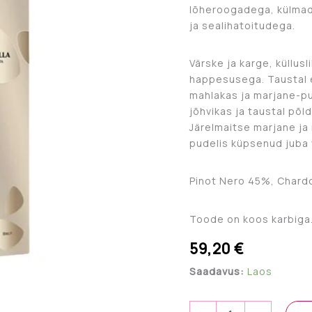
lõheroogadega, külmade
ja sealihatoitudega.
Värske ja karge, küllus
happesusega. Taustal 
mahlakas ja marjane-pu
jõhvikas ja taustal põld
Järelmaitse marjane ja 
pudelis küpsenud juba 
Pinot Nero 45%, Chard
Toode on koos karbiga
59,20
€
Saadavus:
Laos
Franciacorta