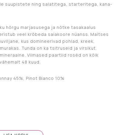
 suupistete ning salatitega, starteritega, kana-
liku hõrgu marjasusega ja nõtke tasakaalus
eristub veel krõbeda saiakoore nüanss. Maitses
uviljane, kus domineerivad pohlad, kreek,
murakas. Tunda on ka tsitruseid ja virsikut.
mineraalne. Viimased paartiid roséd on kõik
vähemalt 48 kuud.
onnay 45%, Pinot Bianco 10%
.