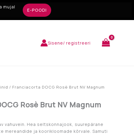
a mujal
E-POODI
Sisene/ registreeri
inid
/ Franciacorta DOCG Rosè Brut NV Magnum
 DOCG Rosè Brut NV Magnum
av vahuvein. Hea seltskonnajook, suurepärane
vate mereandide ja koorikloomade kõrvale. Samuti