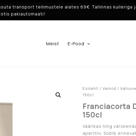
suta transport tellimustele alates 69€. Tallinnas kulleriga j
stis pakiautomaati!
Meist
E-Pood
Esileht
/
Veinid
/
Vahuve
150cl
Franciacorta
150cl
Väärikas ning värskend
aperitiiv. Sobib erine