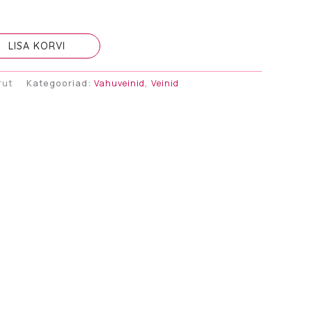
LISA KORVI
rut
Kategooriad:
Vahuveinid
,
Veinid