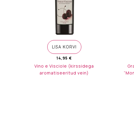
LISA KORVI
14,95
€
Vino e Visciole (kirssidega
Gr
aromatiseeritud vein)
“Mon