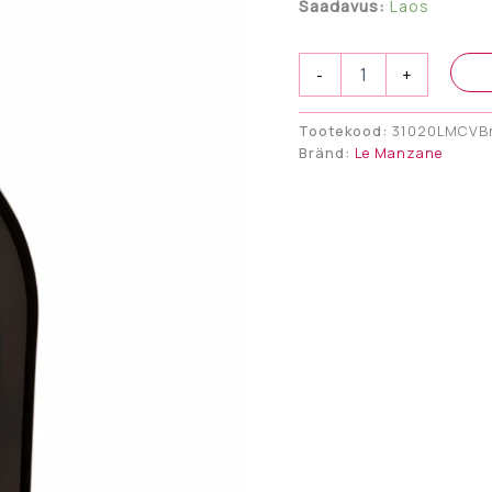
Saadavus:
Laos
Prosecco
-
+
Sup.
Conegliano
Valdobbiadene
Tootekood:
31020LMCVB
DOCG
Bränd:
Le Manzane
Brut
kogus