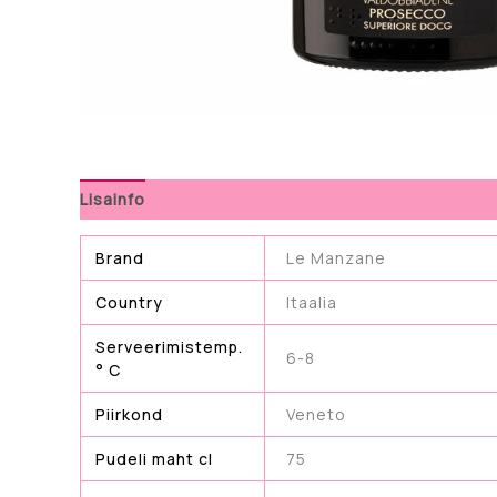
Lisainfo
Brand
Le Manzane
Country
Itaalia
Serveerimistemp.
6-8
° C
Piirkond
Veneto
Pudeli maht cl
75