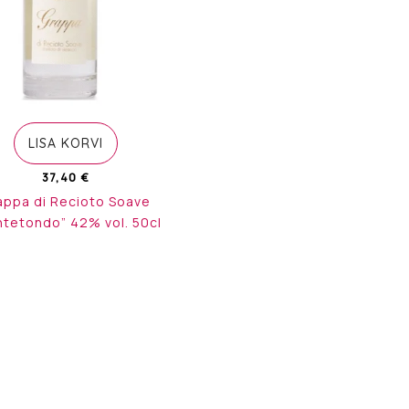
LISA KORVI
37,40
€
appa di Recioto Soave
tetondo” 42% vol. 50cl