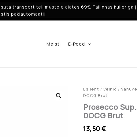
suta transport tellimustele alates 69€. Tallinnas kulleriga j
stis pakiautomaati!
Meist
E-Pood
Esileht
/
Veinid
/
Vahuve
DOCG Brut
Prosecco Sup.
DOCG Brut
13,50
€