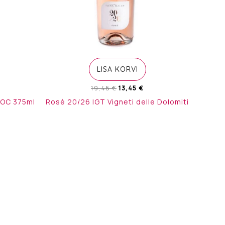
LISA KORVI
Algne
Current
19,45
€
13,45
€
hind
price
DOC 375ml
Rosè 20/26 IGT Vigneti delle Dolomiti
oli:
is:
19,45 €.
13,45 €.