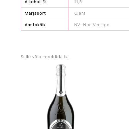
Alkoholi %
11,5
Marjasort
Glera
Aastakäik
NV -Non Vintage
Sulle võib meeldida ka…