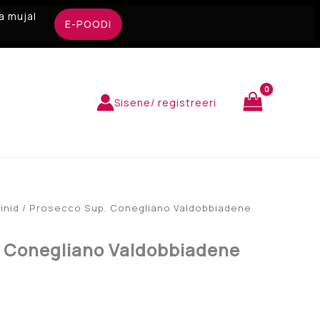
a mujal
E-POODI
Sisene/ registreeri
inid
/ Prosecco Sup. Conegliano Valdobbiadene
 Conegliano Valdobbiadene