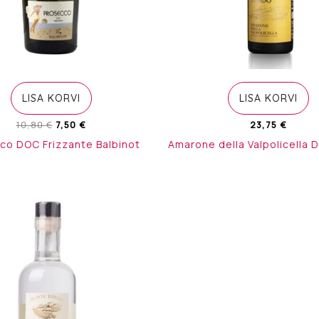
LISA KORVI
LISA KORVI
Algne
Current
10,80
€
7,50
€
23,75
€
hind
price
co DOC Frizzante Balbinot
Amarone della Valpolicella 
oli:
is:
10,80 €.
7,50 €.