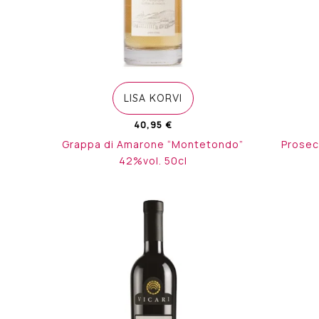
LISA KORVI
40,95
€
Grappa di Amarone “Montetondo”
Prosec
42%vol. 50cl