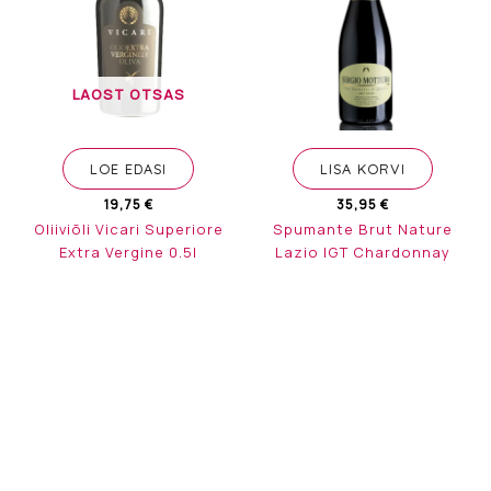
LAOST OTSAS
LOE EDASI
LISA KORVI
19,75
€
35,95
€
Oliiviõli Vicari Superiore
Spumante Brut Nature
Extra Vergine 0.5l
Lazio IGT Chardonnay