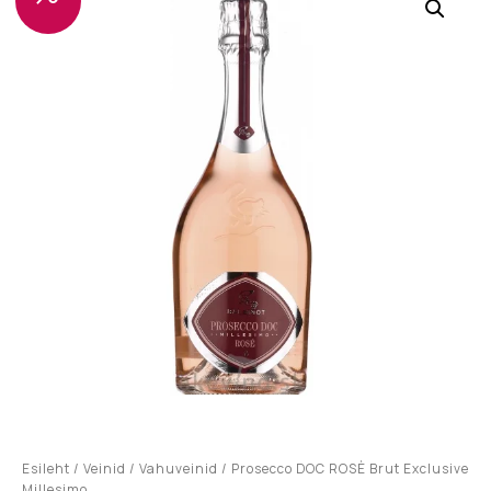
Sale!
Esileht
/
Veinid
/
Vahuveinid
/ Prosecco DOC ROSÈ Brut Exclusive
Millesimo