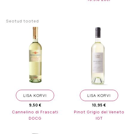
Seotud tooted
LISA KORVI
LISA KORVI
9,50
€
10,95
€
Cannelino di Frascati
Pinot Grigio del Veneto
DOCG
IGT