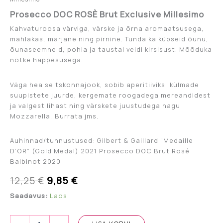
Prosecco DOC ROSÈ Brut Exclusive Millesimo
Kahvaturoosa värviga, värske ja õrna aromaatsusega,
mahlakas, marjane ning pirnine. Tunda ka küpseid õunu,
õunaseemneid, pohla ja taustal veidi kirsisust. Mõõduka
nõtke happesusega.
Väga hea seltskonnajook, sobib aperitiiviks, külmade
suupistete juurde, kergemate roogadega mereandidest
ja valgest lihast ning värskete juustudega nagu
Mozzarella, Burrata jms.
Auhinnad/tunnustused: Gilbert & Gaillard “Medaille
D’OR” (Gold Medal) 2021 Prosecco DOC Brut Rosé
Balbinot 2020
Algne
Current
12,25
€
9,85
€
hind
price
Saadavus:
Laos
oli:
is:
Prosecco