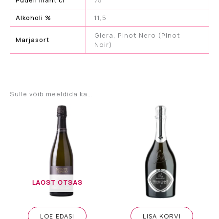
Pudeli maht cl
75
Alkoholi %
11,5
Glera, Pinot Nero (Pinot
Marjasort
Noir)
Sulle võib meeldida ka…
LAOST OTSAS
LOE EDASI
LISA KORVI