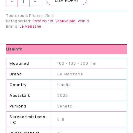
LISA KORVI
12,25 €.
9,85 €.
-
+
DOC
ROSÈ
Brut
Tootekood:
ProseccoRosé
Kategooriad:
Rosé veinid
,
Vahuveinid
,
Veinid
Exclusive
Bränd:
Le Manzane
Millesimo
kogus
Lisainfo
Mõõtmed
100 × 100 × 300 mm
Brand
Le Manzane
Country
Itaalia
Aastakäik
2025
Piirkond
Veneto
Serveerimistemp.
6-8
° C