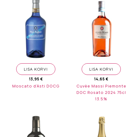
LISA KORVI
LISA KORVI
13,95
€
14,65
€
Moscato d’Asti DOCG
Cuvèe Massi Piemonte
DOC Rosato 2024 75cl
13.5%